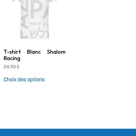
T-shirt Blanc Shalom
Racing
24,90
€
Ce
produit
Choix des options
a
plusieurs
variations.
Les
options
peuvent
être
choisies
sur
la
page